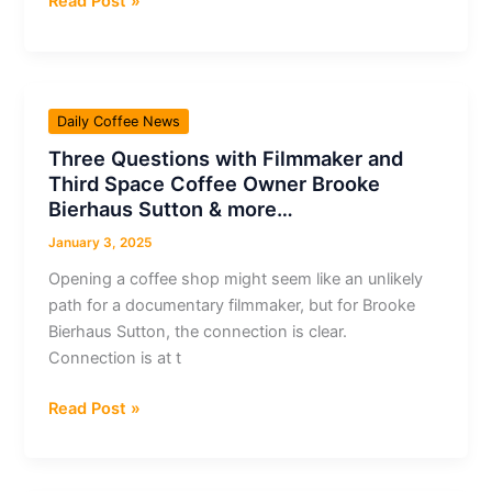
Coffee
Read Post »
café
News
como
Recap,
una
3
bebida
Jan:
saludable
Daily Coffee News
Market
y
Three Questions with Filmmaker and
analysts
más
Third Space Coffee Owner Brooke
predict
&
Bierhaus Sutton & more…
US
más…
$4/lb
January 3, 2025
arabica
Opening a coffee shop might seem like an unlikely
futures
path for a documentary filmmaker, but for Brooke
in
Bierhaus Sutton, the connection is clear.
2025,
Connection is at t
coffee
consumption
Three
Read Post »
linked
Questions
to
with
improved
Filmmaker