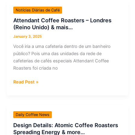
gut
and
health
Notícias Diárias de Café
Third
&
Attendant Coffee Roasters – Londres
Space
other
(Reino Unido) & mais…
Coffee
stories
Owner
January 3, 2025
&
Brooke
more…
Você iria a uma cafeteria dentro de um banheiro
Bierhaus
público? Pois uma das unidades da rede de
Sutton
cafeterias de cafés especiais Attendant Coffee
&
Roasters foi criada no
more…
Attendant
Read Post »
Coffee
Roasters
–
Londres
Daily Coffee News
(Reino
Design Details: Atomic Coffee Roasters
Unido)
Spreading Energy & more…
&