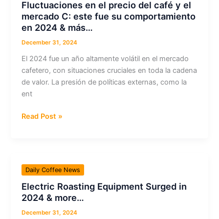
Fluctuaciones en el precio del café y el
Climate
mercado C: este fue su comportamiento
Change,
en 2024 & más…
Quality
and
December 31, 2024
Human
El 2024 fue un año altamente volátil en el mercado
Health
cafetero, con situaciones cruciales en toda la cadena
&
de valor. La presión de políticas externas, como la
more…
ent
Fluctuaciones
Read Post »
en
el
precio
del
Daily Coffee News
café
Electric Roasting Equipment Surged in
y
2024 & more…
el
mercado
December 31, 2024