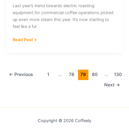
C:
Last year’s trend towards electric roasting
este
equipment for commercial coffee operations picked
fue
up even more steam this year. It’s now starting to
su
feel like a ful
comportamiento
en
Electric
Read Post »
2024
Roasting
&
Equipment
más…
Surged
in
2024
←
Previous
1
…
78
79
80
…
130
&
Next
→
more…
Copyright © 2026 Coffeely