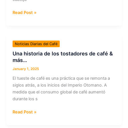
&
más…
Cafés
Read Post »
infusionados:
intervenção
ou
educação
Noticias Diarias del Café
sensorial?
Una historia de los tostadores de café &
&
más…
mais…
January 1, 2025
El tueste de café es una práctica que se remonta a
siglos atrás, a los inicios del Imperio Otomano. A
medida que el consumo global de café aumentó
durante los s
Una
Read Post »
historia
de