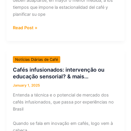
deben adaptarse, en mayor o menor medida, a los
tiempos que impone la estacionalidad del café y
planificar su ope
¿Usar
Read Post »
varios
métodos
de
procesamiento
Notícias Diárias de Café
ayuda
Cafés infusionados: intervenção ou
a
educação sensorial? & mais…
tener
diversidad
January 1, 2025
de
Entenda a técnica e o potencial de mercado dos
ingresos
cafés infusionados, que passa por experiências no
en
Brasil
las
fincas
Quando se fala em inovação em cafés, logo vem à
cafeteras?
cabeça