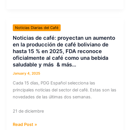
empresas
de
café
de
Noticias Diarias del Café
especialidad
Noticias de café: proyectan un aumento
están
en la producción de café boliviano de
reduciendo
hasta 15 % en 2025, FDA reconoce
su
oficialmente al café como una bebida
propio
saludable y más & más…
mercado?
&
January 4, 2025
más…
Cada 15 días, PDG Español selecciona las
principales noticias del sector del café. Estas son las
novedades de las últimas dos semanas.
21 de diciembre
Noticias
Read Post »