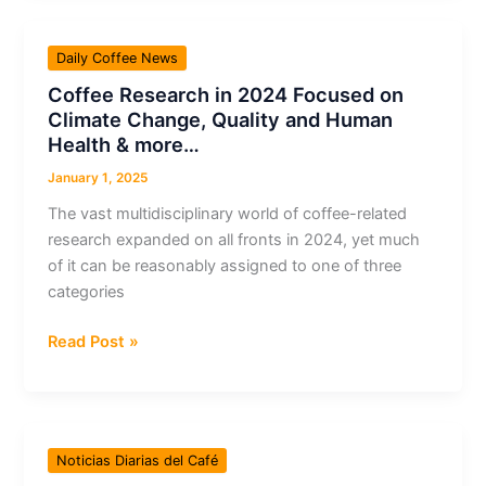
los
tostadores
Daily Coffee News
de
Coffee Research in 2024 Focused on
café
Climate Change, Quality and Human
&
Health & more…
más…
January 1, 2025
The vast multidisciplinary world of coffee-related
research expanded on all fronts in 2024, yet much
of it can be reasonably assigned to one of three
categories
Coffee
Read Post »
Research
in
2024
Focused
Noticias Diarias del Café
on