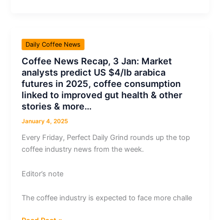
de
café:
proyectan
un
Daily Coffee News
aumento
Coffee News Recap, 3 Jan: Market
en
analysts predict US $4/lb arabica
la
futures in 2025, coffee consumption
producción
linked to improved gut health & other
de
stories & more…
café
boliviano
January 4, 2025
de
Every Friday, Perfect Daily Grind rounds up the top
hasta
coffee industry news from the week.
15 %
en
Editor’s note
2025,
FDA reconoce
The coffee industry is expected to face more challe
oficialmente
al