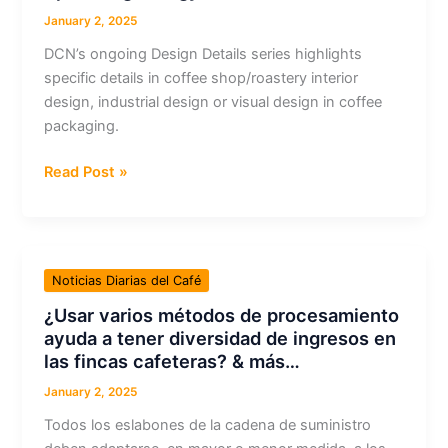
mais…
January 2, 2025
DCN’s ongoing Design Details series highlights
specific details in coffee shop/roastery interior
design, industrial design or visual design in coffee
packaging.
Design
Read Post »
Details:
Atomic
Coffee
Roasters
Noticias Diarias del Café
Spreading
¿Usar varios métodos de procesamiento
Energy
ayuda a tener diversidad de ingresos en
&
las fincas cafeteras? & más…
more…
January 2, 2025
Todos los eslabones de la cadena de suministro