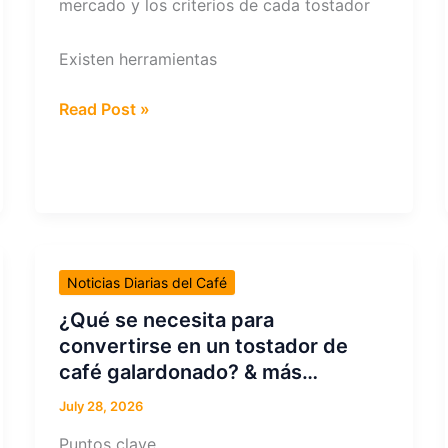
mercado y los criterios de cada tostador
Existen herramientas
¿Por
Read Post »
qué
es
tan
difícil
definir
el
Noticias Diarias del Café
tueste
oscuro?
¿Qué se necesita para
&
convertirse en un tostador de
más…
café galardonado? & más…
July 28, 2026
Puntos clave