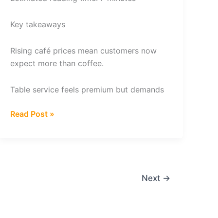
Key takeaways
Rising café prices mean customers now
expect more than coffee.
Table service feels premium but demands
Can
Read Post »
table
service
be
the
differentiator
Next
→
that
coffee
shops