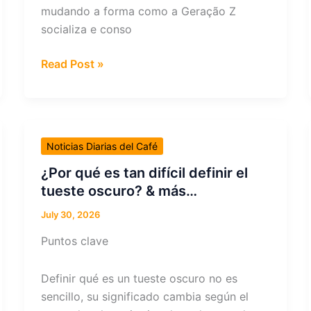
mudando a forma como a Geração Z
compradores?
socializa e conso
&
más…
Como
Read Post »
a
Geração
Z
está
Noticias Diarias del Café
reinventando
a
¿Por qué es tan difícil definir el
vida
tueste oscuro? & más…
social
July 30, 2026
&
Puntos clave
mais…
Definir qué es un tueste oscuro no es
sencillo, su significado cambia según el