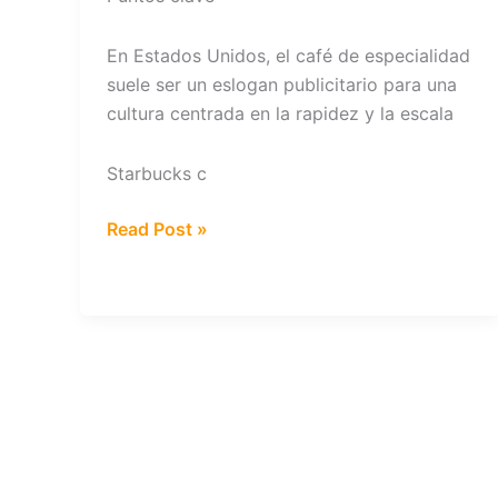
En Estados Unidos, el café de especialidad
suele ser un eslogan publicitario para una
cultura centrada en la rapidez y la escala
Starbucks c
¿El
Read Post »
café
de
especialidad
se
adapta
mejor
a
las
culturas