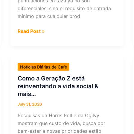
puntuaciones en taza ya no son
diferenciales, sino el requisito de entrada
mínimo para cualquier prod
¿Qué
Read Post »
prácticas
ya
no
marcan
Notícias Diárias de Café
la
diferencia
Como a Geração Z está
en
reinventando a vida social &
un
mais…
café
July 31, 2026
de
Pesquisas da Harris Poll e da Ogilvy
especialidad
mostram que custo de vida, busca por
para
bem-estar e novas prioridades estão
los