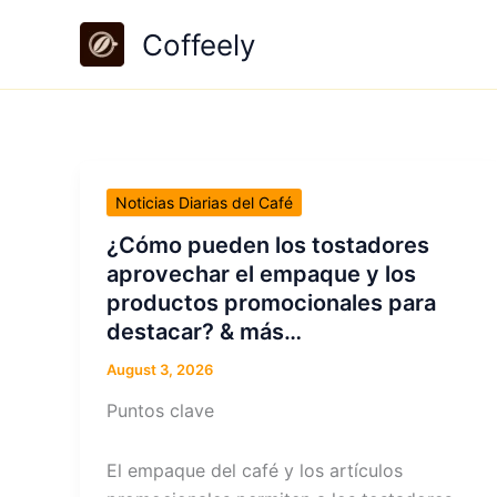
Skip
Coffeely
to
content
Noticias Diarias del Café
¿Cómo pueden los tostadores
aprovechar el empaque y los
productos promocionales para
destacar? & más…
August 3, 2026
Puntos clave
El empaque del café y los artículos