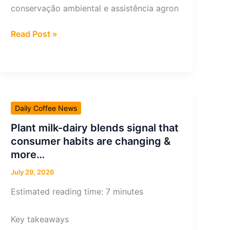
conservação ambiental e assistência agron
Brasil
Read Post »
impulsiona
estratégia
regenerativa
da
Nespresso
Daily Coffee News
&
mais…
Plant milk-dairy blends signal that
consumer habits are changing &
more…
July 29, 2026
Estimated reading time: 7 minutes
Key takeaways