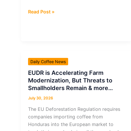
más…
A
Read Post »
tempestade
perfeita
&
mais…
Daily Coffee News
EUDR is Accelerating Farm
Modernization, But Threats to
Smallholders Remain & more…
July 30, 2026
The EU Deforestation Regulation requires
companies importing coffee from
Honduras into the European market to