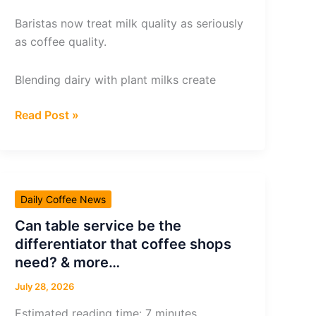
Baristas now treat milk quality as seriously
as coffee quality.
Blending dairy with plant milks create
Plant
Read Post »
milk-
dairy
blends
signal
Daily Coffee News
that
consumer
Can table service be the
habits
differentiator that coffee shops
are
need? & more…
changing
July 28, 2026
&
Estimated reading time: 7 minutes
more…