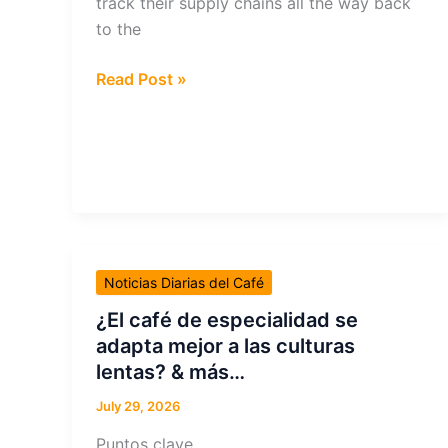
track their supply chains all the way back
to the
EUDR
Read Post »
is
Accelerating
Farm
Modernization,
But
Threats
to
Noticias Diarias del Café
Smallholders
Remain
¿El café de especialidad se
&
adapta mejor a las culturas
more…
lentas? & más…
July 29, 2026
Puntos clave