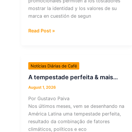
promocionales permiten a los tostadores
mostrar la identidad y los valores de su
marca en cuestión de segun
¿Cómo
Read Post »
pueden
los
tostadores
aprovechar
Notícias Diárias de Café
el
empaque
A tempestade perfeita & mais…
y
August 1, 2026
los
Por Gustavo Paiva
productos
Nos últimos meses, vem se desenhando na
promocionales
América Latina uma tempestade perfeita,
para
resultado da combinação de fatores
destacar?
climáticos, políticos e eco
&