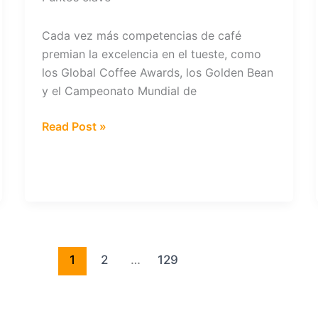
Cada vez más competencias de café
premian la excelencia en el tueste, como
los Global Coffee Awards, los Golden Bean
y el Campeonato Mundial de
¿Qué
Read Post »
se
necesita
para
convertirse
en
un
tostador
1
2
…
129
de
café
galardonado?