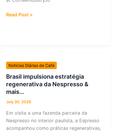
at CoffeeIndustryJo
Weekly
Read Post »
Coffee
News:
Ants
and
Borers
+
Notícias Diárias de Café
Regulating
Health
Brasil impulsiona estratégia
Claims
regenerativa da Nespresso &
&
mais…
more…
July 30, 2026
Em visita a uma fazenda parceira da
Nespresso no interior paulista, a Espresso
acompanhou como práticas regenerativas,