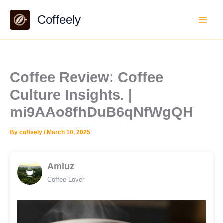
Skip
Coffeely
to
content
Coffee Review: Coffee
Culture Insights. |
mi9AAo8fhDuB6qNfWgQH
By
coffeely
/
March 10, 2025
Amluz
Coffee Lover