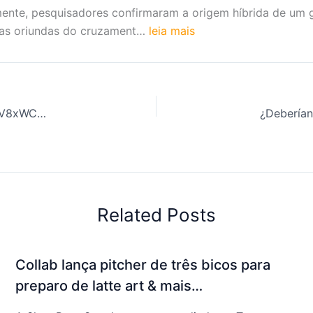
ente, pesquisadores confirmaram a origem híbrida de um 
ntas oriundas do cruzament…
leia mais
Coffee Review: Best Coffee Techniques. | UnhlvKzJQtruV8xWCH7p
Related Posts
Collab lança pitcher de três bicos para
preparo de latte art & mais…