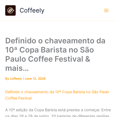
Skip
Coffeely
to
content
Definido o chaveamento da
10ª Copa Barista no São
Paulo Coffee Festival &
mais…
By
coffeely
/
June 12, 2026
Definido o chaveamento da 10ª Copa Barista no São Paulo
Coffee Festival
A 10ª edição da Copa Barista está prestes a começar. Entre
os dias 26 e 28 de junho, 20 baristas de diferentes regiões