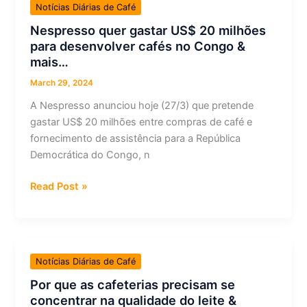
Notícias Diárias de Café
Cafe
Nespresso quer gastar US$ 20 milhões
Imports
para desenvolver cafés no Congo &
Returns
mais…
To
The
March 29, 2024
SCA
A Nespresso anunciou hoje (27/3) que pretende
Expo
gastar US$ 20 milhões entre compras de café e
In
fornecimento de assistência para a República
Chicago
Democrática do Congo, n
&
more…
Nespresso
Read Post »
quer
gastar
US$
20
Notícias Diárias de Café
milhões
Por que as cafeterias precisam se
para
concentrar na qualidade do leite &
desenvolver