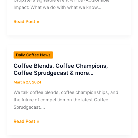
&
Impact: What we do with what we know….
mais…
Cropster
Read Post »
Revolutionizes
The
Coffee
Industry
Daily Coffee News
Experience
Coffee Blends, Coffee Champions,
At
Coffee Sprudgecast & more…
SCA
Expo
March 27, 2024
Chicago
We talk coffee blends, coffee championships, and
2024
the future of competition on the latest Coffee
&
Sprudgecast….
more…
Coffee
Read Post »
Blends,
Coffee