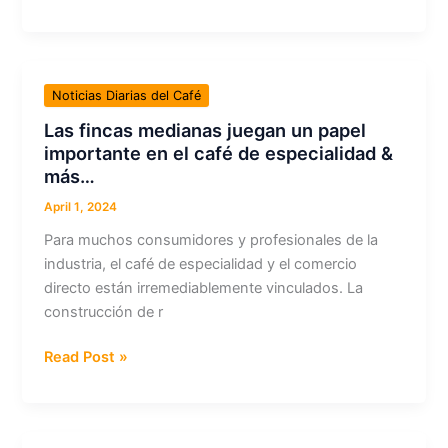
qué
algunos
productores
no
Noticias Diarias del Café
eliminan
Las fincas medianas juegan un papel
los
importante en el café de especialidad &
flotes
más…
cuando
procesan
April 1, 2024
cafés
Para muchos consumidores y profesionales de la
exóticos?
industria, el café de especialidad y el comercio
&
directo están irremediablemente vinculados. La
más…
construcción de r
Las
Read Post »
fincas
medianas
juegan