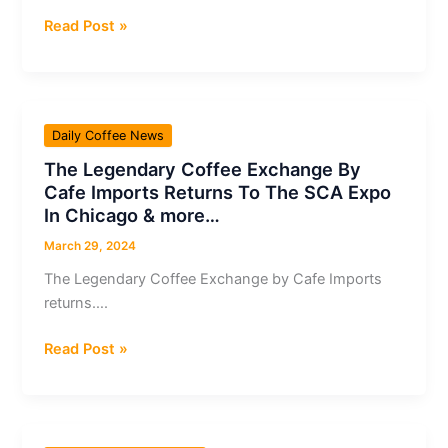
¿Por
Read Post »
qué
es
más
fácil
Daily Coffee News
cultivar
The Legendary Coffee Exchange By
café
Cafe Imports Returns To The SCA Expo
de
In Chicago & more…
especialidad
para
March 29, 2024
los
The Legendary Coffee Exchange by Cafe Imports
productores
returns….
más
ricos?
The
Read Post »
&
Legendary
más…
Coffee
Exchange
By