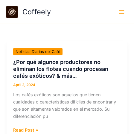
Skip
Coffeely
to
content
Noticias Diarias del Café
¿Por qué algunos productores no
eliminan los flotes cuando procesan
cafés exóticos? & más…
April 2, 2024
Los cafés exóticos son aquellos que tienen
cualidades o características difíciles de encontrar y
que son altamente valorados en el mercado. Su
diferenciación pu
¿Por
Read Post »