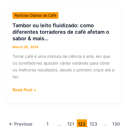
Champions,
Coffee
Notícias Diárias de Café
Sprudgecast
Tambor ou leito fluidizado: como
&
diferentes torradores de café afetam o
more…
sabor & mais…
March 26, 2024
Torrar café é uma mistura de ciência e arte, em que
os torrefadores ajustam várias variáveis para obter
os melhores resultados, desde o primeiro crack até a
tax
Tambor
Read Post »
ou
leito
fluidizado:
como
diferentes
←
Previous
1
…
121
122
123
…
130