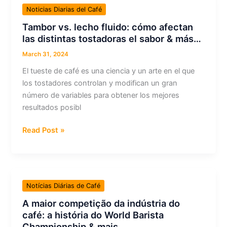
un
Noticias Diarias del Café
papel
Tambor vs. lecho fluido: cómo afectan
importante
las distintas tostadoras el sabor & más…
en
el
March 31, 2024
café
El tueste de café es una ciencia y un arte en el que
de
los tostadores controlan y modifican un gran
especialidad
número de variables para obtener los mejores
&
resultados posibl
más…
Tambor
Read Post »
vs.
lecho
fluido:
cómo
Notícias Diárias de Café
afectan
A maior competição da indústria do
las
café: a história do World Barista
distintas
Championship & mais…