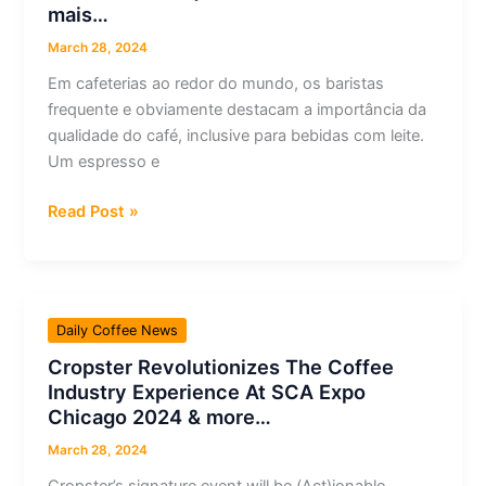
mais…
cafés
no
March 28, 2024
Congo
Em cafeterias ao redor do mundo, os baristas
&
frequente e obviamente destacam a importância da
mais…
qualidade do café, inclusive para bebidas com leite.
Um espresso e
Por
Read Post »
que
as
cafeterias
precisam
Daily Coffee News
se
Cropster Revolutionizes The Coffee
concentrar
Industry Experience At SCA Expo
na
Chicago 2024 & more…
qualidade
do
March 28, 2024
leite
Cropster’s signature event will be (Act)ionable