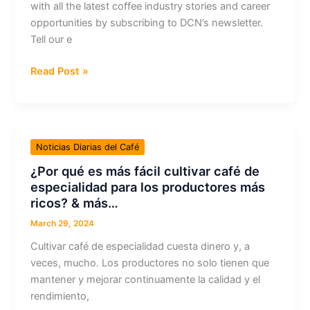
with all the latest coffee industry stories and career
Championship
opportunities by subscribing to DCN’s newsletter.
&
Tell our e
mais…
Weekly
Read Post »
Coffee
News:
New
Green
Noticias Diarias del Café
Coffee
¿Por qué es más fácil cultivar café de
Factory
especialidad para los productores más
+
ricos? & más…
Legendary
Coffee
March 29, 2024
Exchange
Cultivar café de especialidad cuesta dinero y, a
&
veces, mucho. Los productores no solo tienen que
more…
mantener y mejorar continuamente la calidad y el
rendimiento,