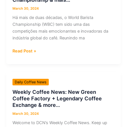
tostadoras
el
March 30, 2024
sabor
Há mais de duas décadas, o World Barista
&
Championship (WBC) tem sido uma das
más…
competições mais emocionantes e inovadoras da
indústria global do café. Reunindo ma
A
Read Post »
maior
competição
da
indústria
Daily Coffee News
do
Weekly Coffee News: New Green
café:
Coffee Factory + Legendary Coffee
a
Exchange & more…
história
do
March 30, 2024
World
Welcome to DCN’s Weekly Coffee News. Keep up
Barista