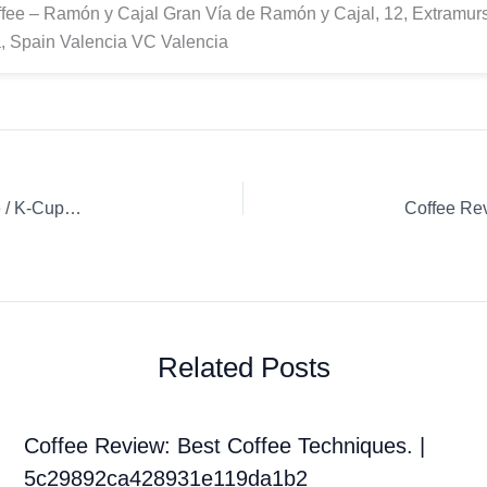
fee – Ramón y Cajal Gran Vía de Ramón y Cajal, 12, Extramur
, Spain Valencia VC Valencia
Coffee Review: Cafecito de Puerto Rico Nespresso Capsule / K-Cup / Pod Espresso
Related Posts
Coffee Review: Best Coffee Techniques. |
5c29892ca428931e119da1b2