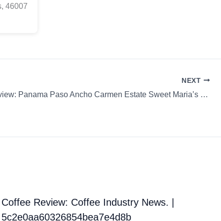
s, 46007
NEXT
Coffee Review: Panama Paso Ancho Carmen Estate Sweet Maria’s Coffee Aeropress Whole Bean
Coffee Review: Coffee Industry News. |
5c2e0aa60326854bea7e4d8b