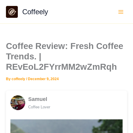
Skip
Coffeely
to
content
Coffee Review: Fresh Coffee
Trends. |
REvEoL2FYrrMM2wZmRqh
By
coffeely
/
December 9, 2024
Samuel
Coffee Lover