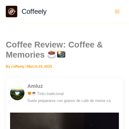
Skip
Coffeely
to
content
Coffee Review: Coffee &
Memories
By
coffeely
/
March 24, 2025
Amluz
Tinto tradicional
Suele prepararse con granos de café de menor cá