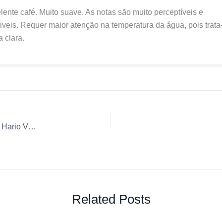
ente café. Muito suave. As notas são muito perceptíveis e
iveis. Requer maior atenção na temperatura da água, pois trata
a clara.
Coffee Review: Ground coffee Campina Grande 3 Corações Hario V60 Rituais Cafés Especiais
Related Posts