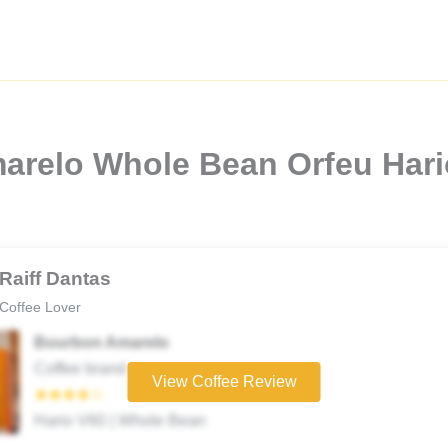
arelo Whole Bean Orfeu Hari
Raiff Dantas
Coffee Lover
Bourbon Amarelo
Coffee brand
View Coffee Review
★★★★☆
Hario V60 | Whole Bean