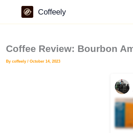
Skip
Coffeely
to
content
Coffee Review: Bourbon Am
By
coffeely
/
October 14, 2023