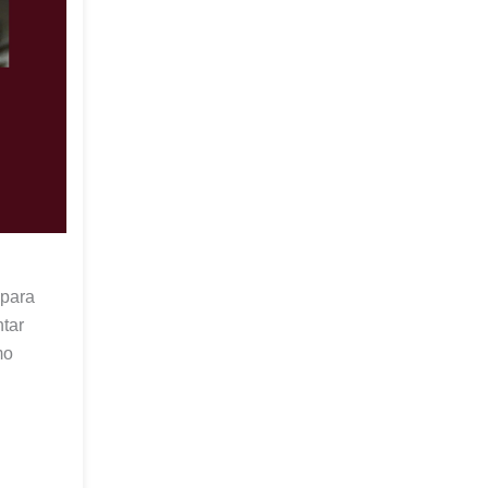
 para
tar
mo