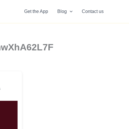
Get the App
Blog
Contact us
rImwXhA62L7F
s