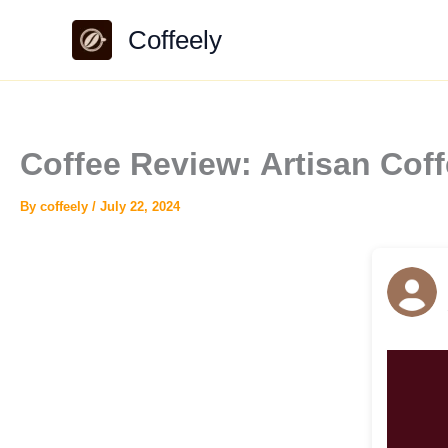
Skip
Coffeely
to
content
Coffee Review: Artisan Co
By
coffeely
/
July 22, 2024