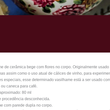
e de cerâmica bege com flores no corpo. Originalmente usado
as assim como o uso atual de cálices de vinho, para experimen
es especiais, esse determinado vasilhame está a ser usado co
a ou caneca para café.
aproximado: 80 ml
e procedência desconhecida.
me com parede dupla no corpo.