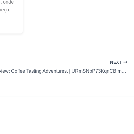
é, onde
heço.
NEXT
Coffee Review: Coffee Tasting Adventures. | URmSNpP73KqnCBImErPu