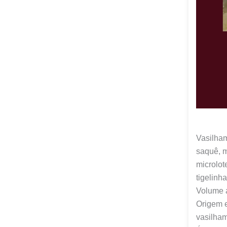
Vasilham
saquê, m
microlot
tigelinh
Volume 
Origem 
vasilha