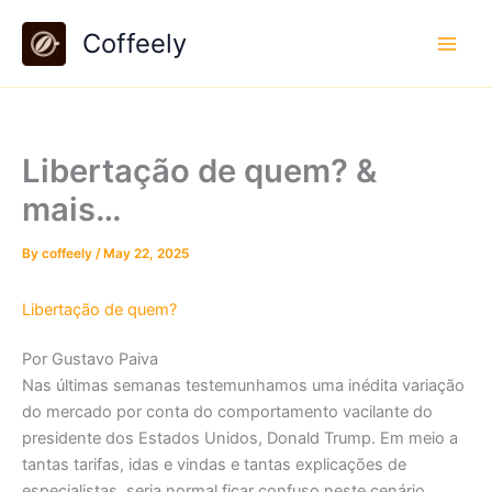
Skip
Coffeely
to
content
Libertação de quem? &
mais…
By
coffeely
/
May 22, 2025
Libertação de quem?
Por Gustavo Paiva
Nas últimas semanas testemunhamos uma inédita variação
do mercado por conta do comportamento vacilante do
presidente dos Estados Unidos, Donald Trump. Em meio a
tantas tarifas, idas e vindas e tantas explicações de
especialistas, seria normal ficar confuso neste cenário.