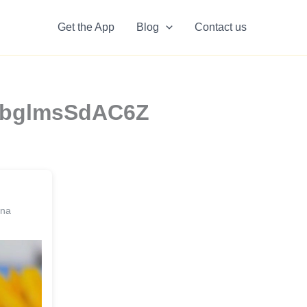
Get the App
Blog
Contact us
sKbglmsSdAC6Z
ina