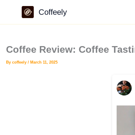
Skip
Coffeely
to
content
Coffee Review: Coffee Tas
By
coffeely
/
March 11, 2025