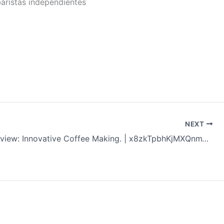
aristas independientes
NEXT
Coffee Review: Innovative Coffee Making. | x8zkTpbhKjMXQnmTnvwG