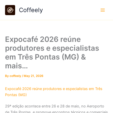
Skip
Coffeely
to
content
Expocafé 2026 reúne
produtores e especialistas
em Três Pontas (MG) &
mais…
By
coffeely
/
May 21, 2026
Expocafé 2026 reúne produtores e especialistas em Três
Pontas (MG)
29ª edição acontece entre 26 e 28 de maio, no Aeroporto
de Três Pontas, e promove encontros técnicos e comerciais