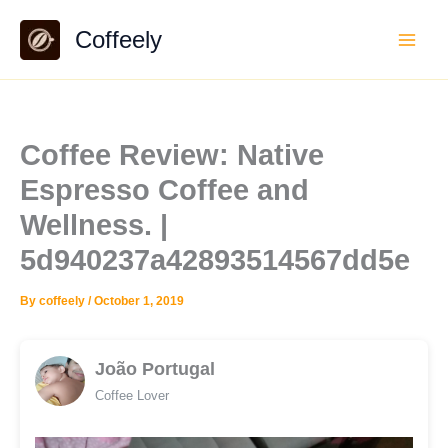
Skip
Coffeely
to
content
Coffee Review: Native
Espresso Coffee and
Wellness. |
5d940237a42893514567dd5e
By
coffeely
/
October 1, 2019
João Portugal
Coffee Lover