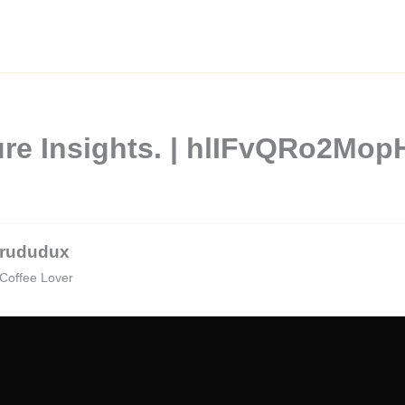
ure Insights. | hlIFvQRo2Mo
rududux
Coffee Lover