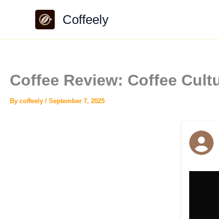
Skip
Coffeely
to
content
Coffee Review: Coffee Cult
By
coffeely
/
September 7, 2025