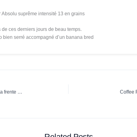
r Absolu suprême intensité 13 en grains
s de ces derniers jours de beau temps.
o bien serré accompagné d’un banana bred
Cinco años después, ¿en qué punto se encuentra la industria frente a los cafés infusionados? & más…
Coffee 
Related Posts