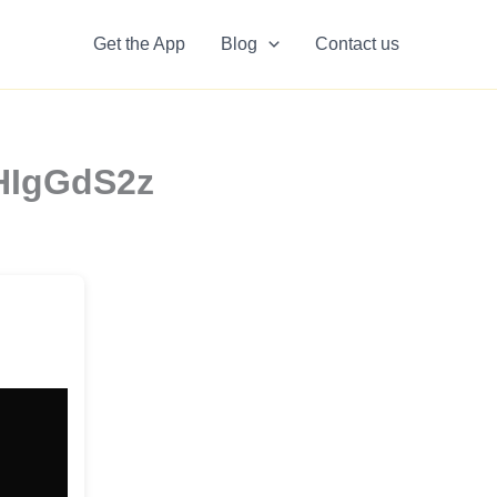
Get the App
Blog
Contact us
pHIgGdS2z