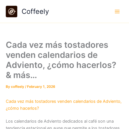
Skip
Coffeely
to
content
Cada vez más tostadores
venden calendarios de
Adviento, ¿cómo hacerlos?
& más…
By
coffeely
/
February 1, 2026
Cada vez más tostadores venden calendarios de Adviento,
¿cómo hacerlos?
Los calendarios de Adviento dedicados al café son una
tendencia estacional en auge que permite a los tostadores